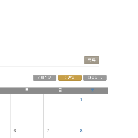
목
금
토
1
6
7
8