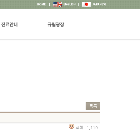
안내
공지&뉴스
과 및 의료진소개
상담실
권리장전
고객의소리
프로그램행사일정
자료실
조회 : 1,110