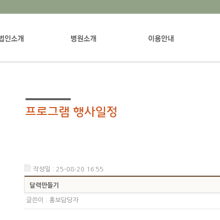
설립자소개
병원장인사말
입퇴원안내
진료
병원소개
입원생활안내
진료
규림의비전
증명서발급안내
환자
지원부서안내
원내배치도
부설연구소 및 관련기관
오시는길
병원갤러리
작성일 : 25-08-20 16:55
달력만들기
글쓴이 :
홍보담당자