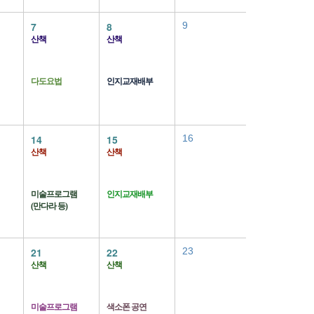
7
8
9
산책
산책
다도요법
인지교재배부
14
15
16
산책
산책
미술프로그램
인지교재배부
(만다라 등)
21
22
23
산책
산책
미술프로그램
색소폰 공연