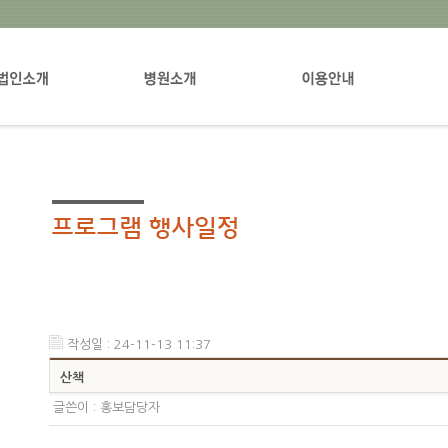
설립자소개
병원장인사말
입퇴원안내
진료
병원소개
입원생활안내
진료
규림의비전
증명서발급안내
환자
지원부서안내
원내배치도
부설연구소 및 관련기관
오시는길
병원갤러리
작성일 : 24-11-13 11:37
산책
글쓴이 :
홍보담당자