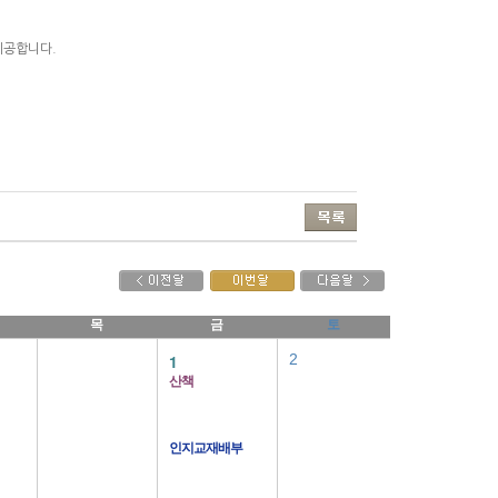
제공합니다.
목
금
토
1
2
산책
인지교재배부