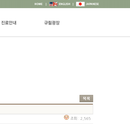
안내
공지&뉴스
과 및 의료진소개
상담실
권리장전
고객의소리
프로그램행사일정
자료실
조회 : 2,565