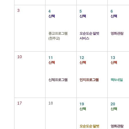
3
4
5
6
산책
산책
산책
종교프로그램
오순도순 말벗
영화관람
(천주교)
서비스
10
11
12
13
산책
산책
산책
신체프로그램
인지프로그램
팩&네일
17
18
19
20
산책
산책
오순도순 말벗
영화관람