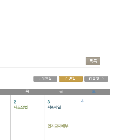
목
금
토
2
3
4
다도요법
팩&네일
인지교재배부