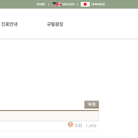
안내
공지&뉴스
과 및 의료진소개
상담실
권리장전
고객의소리
프로그램행사일정
자료실
조회 : 1,499