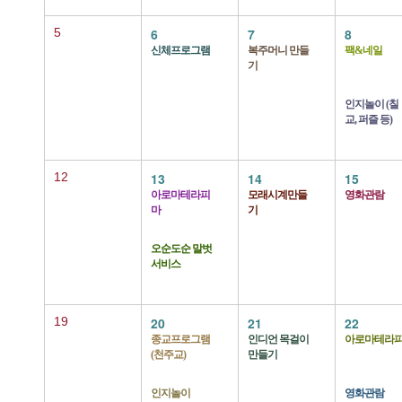
5
6
7
8
신체프로그램
복주머니 만들
팩&네일
기
인지놀이 (칠
교, 퍼즐 등)
12
13
14
15
아로마테라피
모래시계만들
영화관람
마
기
오순도순 말벗
서비스
19
20
21
22
종교프로그램
인디언 목걸이
아로마테라
(천주교)
만들기
인지놀이
영화관람