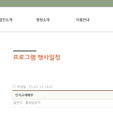
설립자소개
병원장인사말
입퇴원안내
진료
병원소개
입원생활안내
진료
규림의비전
증명서발급안내
환자
지원부서안내
원내배치도
부설연구소 및 관련기관
오시는길
병원갤러리
작성일 : 25-01-13 10:07
인지교재배부
글쓴이 :
홍보담당자