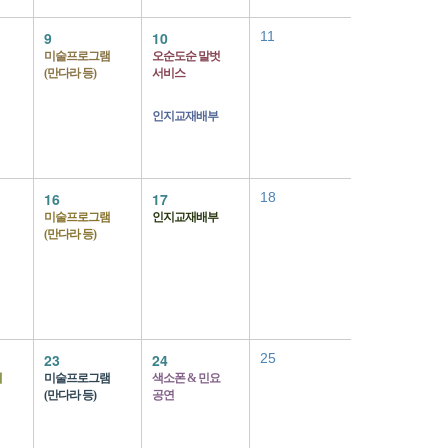
9
10
11
미술프로그램
오순도순 말벗
(만다라 등)
서비스
인지교재배부
16
17
18
미술프로그램
인지교재배부
(만다라 등)
23
24
25
피
미술프로그램
색소폰 & 민요
(만다라 등)
공연