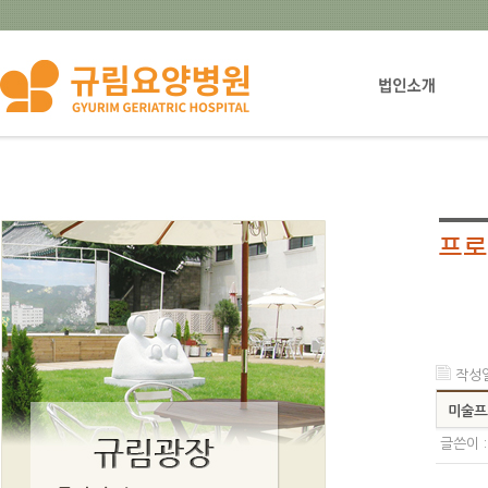
법인설립자소개
작성일 
미술프
글쓴이 